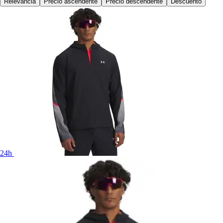
Relevancia
Precio ascendente
Precio descendente
Descuento
24h