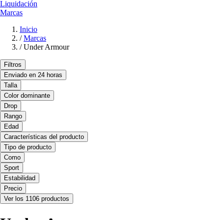
Liquidación
Marcas
Inicio
/
Marcas
/
Under Armour
Filtros
Enviado en 24 horas
Talla
Color dominante
Drop
Rango
Edad
Características del producto
Tipo de producto
Como
Sport
Estabilidad
Precio
Ver los 1106 productos