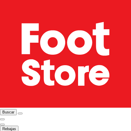
Buscar
Rebajas