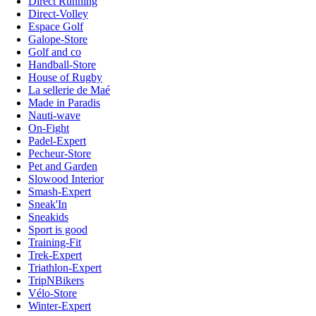
Direct Running
Direct-Volley
Espace Golf
Galope-Store
Golf and co
Handball-Store
House of Rugby
La sellerie de Maé
Made in Paradis
Nauti-wave
On-Fight
Padel-Expert
Pecheur-Store
Pet and Garden
Slowood Interior
Smash-Expert
Sneak'In
Sneakids
Sport is good
Training-Fit
Trek-Expert
Triathlon-Expert
TripNBikers
Vélo-Store
Winter-Expert