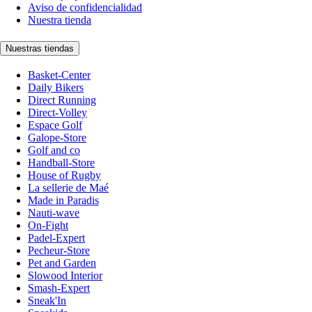
Aviso de confidencialidad
Nuestra tienda
Nuestras tiendas
Basket-Center
Daily Bikers
Direct Running
Direct-Volley
Espace Golf
Galope-Store
Golf and co
Handball-Store
House of Rugby
La sellerie de Maé
Made in Paradis
Nauti-wave
On-Fight
Padel-Expert
Pecheur-Store
Pet and Garden
Slowood Interior
Smash-Expert
Sneak'In