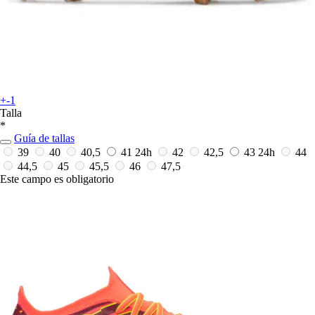
+-1
Talla
*
Guía de tallas
39
40
40,5
41
24h
42
42,5
43
24h
44
44,5
45
45,5
46
47,5
Este campo es obligatorio