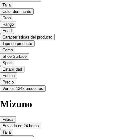
Talla
Color dominante
Drop
Rango
Edad
Características del producto
Tipo de producto
Como
Shoe Surface
Sport
Estabilidad
Equipo
Precio
Ver los 1342 productos
Mizuno
Filtros
Enviado en 24 horas
Talla