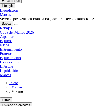
Espacio club
Lifestyle
Liquidación
Marcas
Servicio postventa en Francia
Pago seguro
Devoluciones fáciles
Buscar
Rebajas
Copa del Mundo 2026
Zapatillas
Equipos
Niños
Entrenamiento
Porteros
Equipamiento
Espacio club
Lifestyle
Liquidación
Marcas
Inicio
/
Marcas
/
Mizuno
Filtros
Enviado en 24 horas