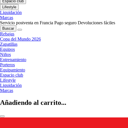
Espacio club
Lifestyle
Liquidación
Marcas
Servicio postventa en Francia
Pago seguro
Devoluciones fáciles
Buscar
Rebajas
Copa del Mundo 2026
Zapatillas
Equipos
Niños
Entrenamiento
Porteros
Equipamiento
Espacio club
Lifestyle
Liquidación
Marcas
Añadiendo al carrito...