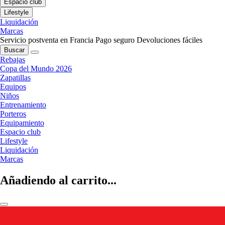
Espacio club
Lifestyle
Liquidación
Marcas
Servicio postventa en Francia
Pago seguro
Devoluciones fáciles
Buscar
Rebajas
Copa del Mundo 2026
Zapatillas
Equipos
Niños
Entrenamiento
Porteros
Equipamiento
Espacio club
Lifestyle
Liquidación
Marcas
Añadiendo al carrito...