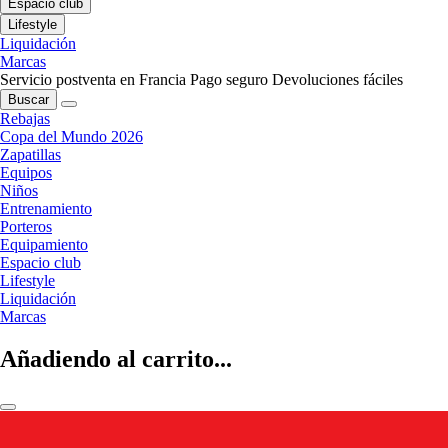
Espacio club
Lifestyle
Liquidación
Marcas
Servicio postventa en Francia
Pago seguro
Devoluciones fáciles
Buscar
Rebajas
Copa del Mundo 2026
Zapatillas
Equipos
Niños
Entrenamiento
Porteros
Equipamiento
Espacio club
Lifestyle
Liquidación
Marcas
Añadiendo al carrito...