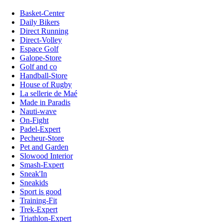
Basket-Center
Daily Bikers
Direct Running
Direct-Volley
Espace Golf
Galope-Store
Golf and co
Handball-Store
House of Rugby
La sellerie de Maé
Made in Paradis
Nauti-wave
On-Fight
Padel-Expert
Pecheur-Store
Pet and Garden
Slowood Interior
Smash-Expert
Sneak'In
Sneakids
Sport is good
Training-Fit
Trek-Expert
Triathlon-Expert