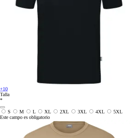
+10
Talla
*
S
M
L
XL
2XL
3XL
4XL
5XL
Este campo es obligatorio