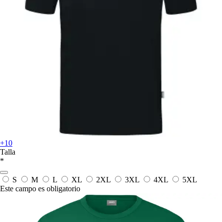
+10
Talla
*
S
M
L
XL
2XL
3XL
4XL
5XL
Este campo es obligatorio