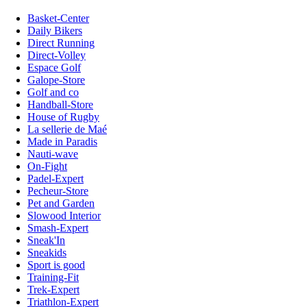
Basket-Center
Daily Bikers
Direct Running
Direct-Volley
Espace Golf
Galope-Store
Golf and co
Handball-Store
House of Rugby
La sellerie de Maé
Made in Paradis
Nauti-wave
On-Fight
Padel-Expert
Pecheur-Store
Pet and Garden
Slowood Interior
Smash-Expert
Sneak'In
Sneakids
Sport is good
Training-Fit
Trek-Expert
Triathlon-Expert