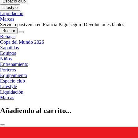
Espacio club
Lifestyle
Liquidación
Marcas
Servicio postventa en Francia
Pago seguro
Devoluciones fáciles
Buscar
Rebajas
Copa del Mundo 2026
Zapatillas
Equipos
Niños
Entrenamiento
Porteros
Equipamiento
Espacio club
Lifestyle
Liquidación
Marcas
Añadiendo al carrito...