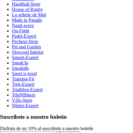
Handball-Store
House of Rugby
La sellerie de Maé
Made in Paradis
Nauti-wave
On-Fight
Padel-Expert
Pecheur-Store
Pet and Garden
Slowood Interior
Smash-Expert
Sneak'In
Sneakids
Sport is good
Training-Fit
Trek-Expert
Triathlon-Expert
TripNBikers
Vélo-Store
Winter-Expert
Suscríbete a nuestro boletín
Disfruta de un 10% al suscribirte a nuestro boletín