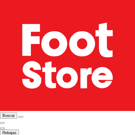
Buscar
Rebajas