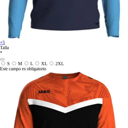
+5
Talla
*
S
M
L
XL
2XL
Este campo es obligatorio