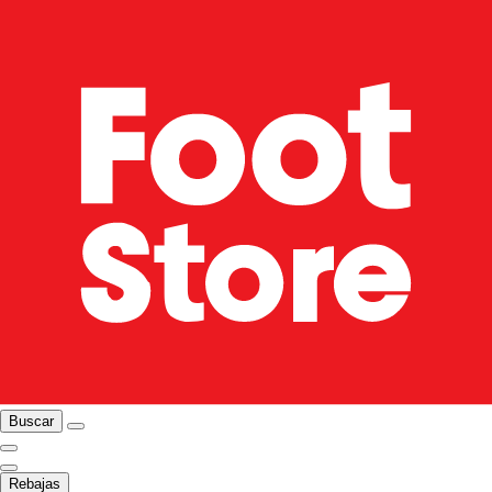
Buscar
Rebajas