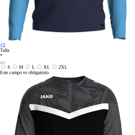
+5
Talla
*
S
M
L
XL
2XL
Este campo es obligatorio