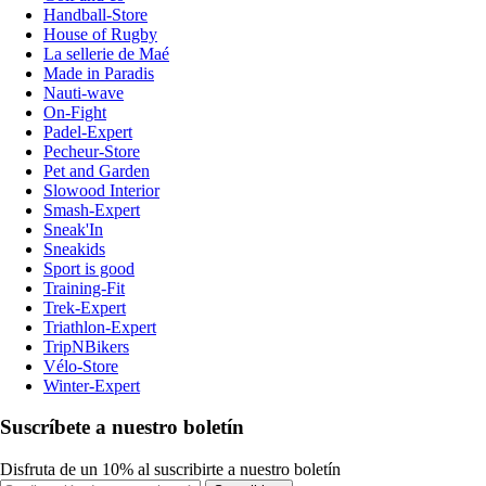
Handball-Store
House of Rugby
La sellerie de Maé
Made in Paradis
Nauti-wave
On-Fight
Padel-Expert
Pecheur-Store
Pet and Garden
Slowood Interior
Smash-Expert
Sneak'In
Sneakids
Sport is good
Training-Fit
Trek-Expert
Triathlon-Expert
TripNBikers
Vélo-Store
Winter-Expert
Suscríbete a nuestro boletín
Disfruta de un 10% al suscribirte a nuestro boletín