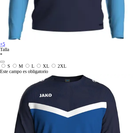
+5
Talla
*
S
M
L
XL
2XL
Este campo es obligatorio