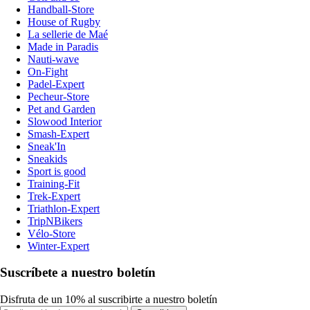
Handball-Store
House of Rugby
La sellerie de Maé
Made in Paradis
Nauti-wave
On-Fight
Padel-Expert
Pecheur-Store
Pet and Garden
Slowood Interior
Smash-Expert
Sneak'In
Sneakids
Sport is good
Training-Fit
Trek-Expert
Triathlon-Expert
TripNBikers
Vélo-Store
Winter-Expert
Suscríbete a nuestro boletín
Disfruta de un 10% al suscribirte a nuestro boletín