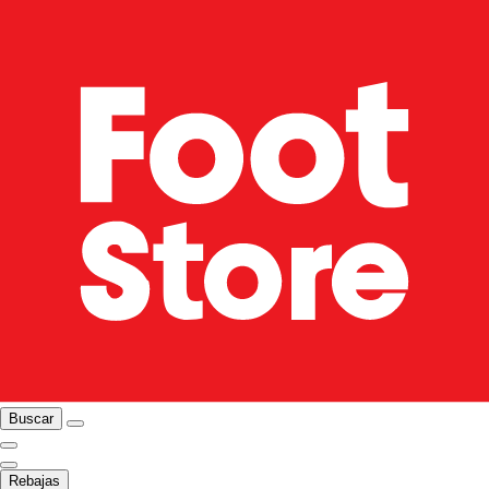
Buscar
Rebajas