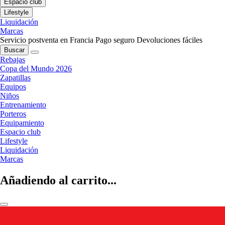
Espacio club
Lifestyle
Liquidación
Marcas
Servicio postventa en Francia
Pago seguro
Devoluciones fáciles
Buscar
Rebajas
Copa del Mundo 2026
Zapatillas
Equipos
Niños
Entrenamiento
Porteros
Equipamiento
Espacio club
Lifestyle
Liquidación
Marcas
Añadiendo al carrito...