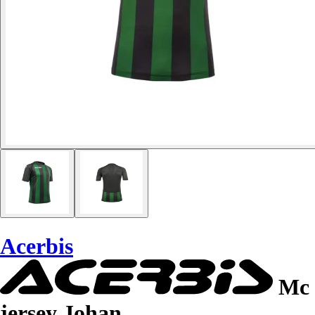
Acerbis
Mc
jersey Johan