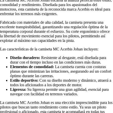
La camiseta MC Acerbis Johan encarna la alianza perfecta entre estilo,
comodidad y rendimiento. Diseñada para los apasionados del
motocross, esta camiseta de la reconocida marca Acerbis es ideal para
enfrentar los terrenos más exigentes.
Fabricada con materiales de alta calidad, la camiseta presenta una
excelente transpirabilidad, garantizando una regulación óptima de la
temperatura corporal durante el esfuerzo. Su corte ergonómico ofrece
la libertad de movimiento esencial para los pilotos, permitiendo así
explotar al máximo sus capacidades en la pista.
Las características de la camiseta MC Acerbis Johan incluyen:
Diseño duradero:
Resistente al desgaste, está diseñada para
durar con el tiempo incluso en las condiciones más duras.
Elementos de comodidad:
La camiseta cuenta con costuras
planas que minimizan las irritaciones, asegurando así un confort
óptimo durante las carreras.
Estilo deportivo:
Con su diseño moderno y dinámico, atraerá a
todos los aficionados a los deportes de motor.
Ligereza:
Su ligereza permite una gran agilidad, esencial para
navegar con facilidad en terrenos variados.
La camiseta MC Acerbis Johan es una elección imprescindible para los
pilotos que buscan tanto rendimiento como estilo. Ya seas un piloto
profesional o aficionado, esta camiseta te acompañará en todas tus