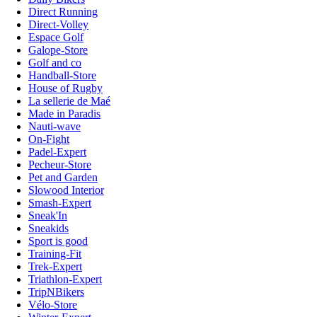
Direct Running
Direct-Volley
Espace Golf
Galope-Store
Golf and co
Handball-Store
House of Rugby
La sellerie de Maé
Made in Paradis
Nauti-wave
On-Fight
Padel-Expert
Pecheur-Store
Pet and Garden
Slowood Interior
Smash-Expert
Sneak'In
Sneakids
Sport is good
Training-Fit
Trek-Expert
Triathlon-Expert
TripNBikers
Vélo-Store