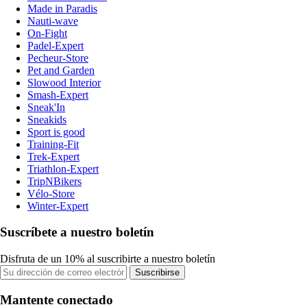
Made in Paradis
Nauti-wave
On-Fight
Padel-Expert
Pecheur-Store
Pet and Garden
Slowood Interior
Smash-Expert
Sneak'In
Sneakids
Sport is good
Training-Fit
Trek-Expert
Triathlon-Expert
TripNBikers
Vélo-Store
Winter-Expert
Suscríbete a nuestro boletín
Disfruta de un 10% al suscribirte a nuestro boletín
Suscribirse
Mantente conectado