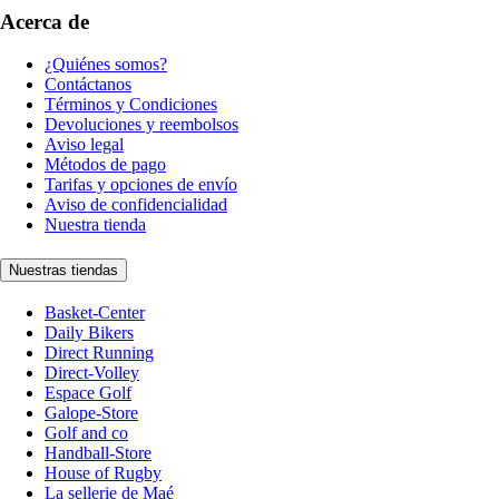
Acerca de
¿Quiénes somos?
Contáctanos
Términos y Condiciones
Devoluciones y reembolsos
Aviso legal
Métodos de pago
Tarifas y opciones de envío
Aviso de confidencialidad
Nuestra tienda
Nuestras tiendas
Basket-Center
Daily Bikers
Direct Running
Direct-Volley
Espace Golf
Galope-Store
Golf and co
Handball-Store
House of Rugby
La sellerie de Maé