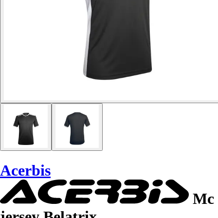
Acerbis
Mc
jersey Belatrix