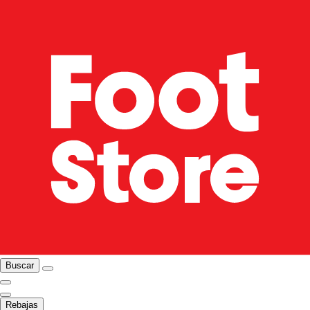
Buscar
Rebajas