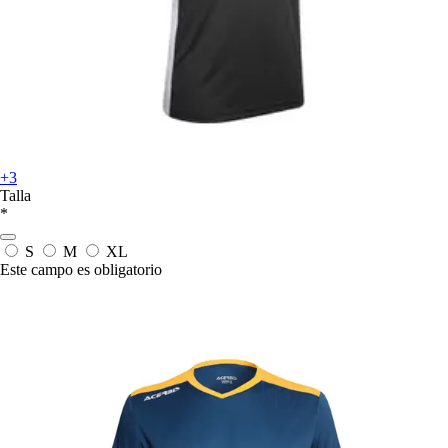
+3
Talla
*
S
M
XL
Este campo es obligatorio