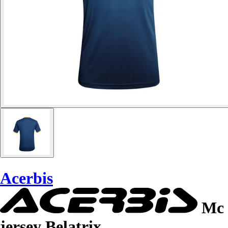
Acerbis
Mc
jersey Belatrix