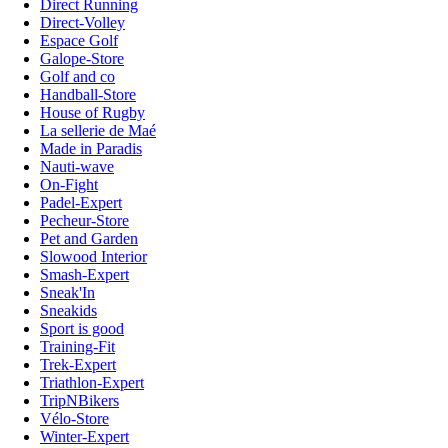
Direct Running
Direct-Volley
Espace Golf
Galope-Store
Golf and co
Handball-Store
House of Rugby
La sellerie de Maé
Made in Paradis
Nauti-wave
On-Fight
Padel-Expert
Pecheur-Store
Pet and Garden
Slowood Interior
Smash-Expert
Sneak'In
Sneakids
Sport is good
Training-Fit
Trek-Expert
Triathlon-Expert
TripNBikers
Vélo-Store
Winter-Expert