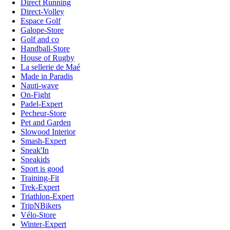
Direct Running
Direct-Volley
Espace Golf
Galope-Store
Golf and co
Handball-Store
House of Rugby
La sellerie de Maé
Made in Paradis
Nauti-wave
On-Fight
Padel-Expert
Pecheur-Store
Pet and Garden
Slowood Interior
Smash-Expert
Sneak'In
Sneakids
Sport is good
Training-Fit
Trek-Expert
Triathlon-Expert
TripNBikers
Vélo-Store
Winter-Expert