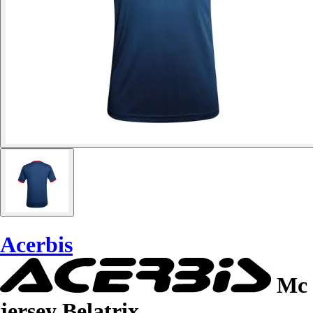
Acerbis
Mc
jersey Belatrix