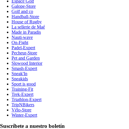
Espace Golf
Galope-Store
Golf and co
Handball-Store
House of Rugby
La sellerie de Maé
Made in Paradis
Nauti-wave
On-Fight
Padel-Expert
Pecheur-Store
Pet and Garden
Slowood Interior
Smash-Expert
Sneak'In
Sneakids
Sport is good
Training-Fit
Trek-Expert
Triathlon-Expert
TripNBikers
Vélo-Store
Winter-Expert
Suscríbete a nuestro boletín