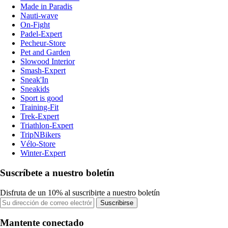
Made in Paradis
Nauti-wave
On-Fight
Padel-Expert
Pecheur-Store
Pet and Garden
Slowood Interior
Smash-Expert
Sneak'In
Sneakids
Sport is good
Training-Fit
Trek-Expert
Triathlon-Expert
TripNBikers
Vélo-Store
Winter-Expert
Suscríbete a nuestro boletín
Disfruta de un 10% al suscribirte a nuestro boletín
Suscribirse
Mantente conectado