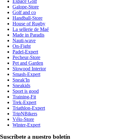
Espace Golf
Galope-Store
Golf and co
Handball-Store
House of Rugby
La sellerie de Maé
Made in Paradis
Nauti-wave
On-Fight
Padel-Expert
Pecheur-Store
Pet and Garden
Slowood Interior
Smash-Expert
Sneak'In
Sneakids
Sport is good
Training-Fit
Trek-Expert
Triathlon-Expert
TripNBikers
Vélo-Store
Winter-Expert
Suscríbete a nuestro boletín