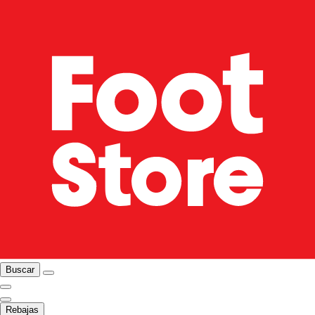
Buscar
Rebajas