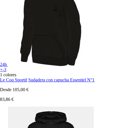
24h
+-3
1 colores
Le Coq Sportif
Sudadera con capucha Essentiel N°1
Desde
105,00 €
83,86 €