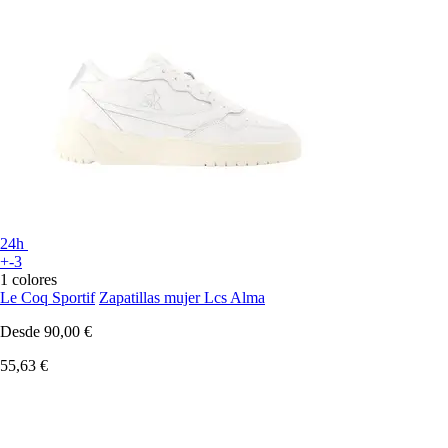
24h
+-3
1 colores
Le Coq Sportif
Zapatillas mujer Lcs Alma
Desde
90,00 €
55,63 €