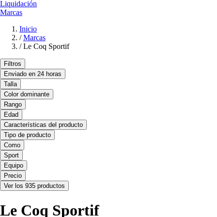
Liquidación
Marcas
Inicio
/
Marcas
/
Le Coq Sportif
Filtros
Enviado en 24 horas
Talla
Color dominante
Rango
Edad
Características del producto
Tipo de producto
Como
Sport
Equipo
Precio
Ver los 935 productos
Le Coq Sportif