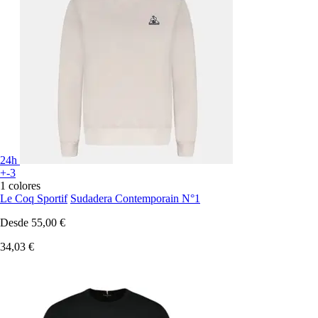
24h
+-3
1 colores
Le Coq Sportif
Sudadera Contemporain N°1
Desde
55,00 €
34,03 €