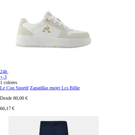
24h
+-3
1 colores
Le Coq Sportif
Zapatillas mujer Lcs Billie
Desde
80,00 €
66,17 €