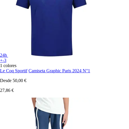
24h
+-3
1 colores
Le Coq Sportif
Camiseta Graphic Paris 2024 N°1
Desde
50,00 €
27,86 €