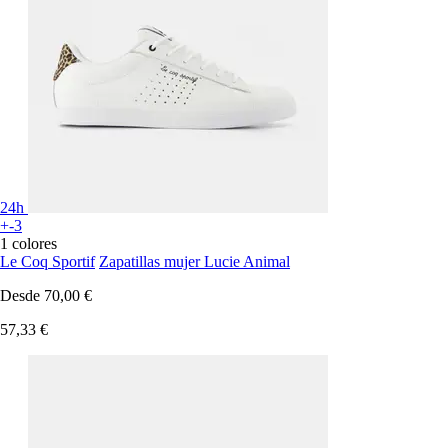
24h
+-3
1 colores
Le Coq Sportif
Zapatillas mujer Lucie Animal
Desde
70,00 €
57,33 €