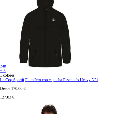
24h
+-3
1 colores
Le Coq Sportif
Plumífero con capucha Essentiels Heavy N°1
Desde
170,00 €
127,83 €