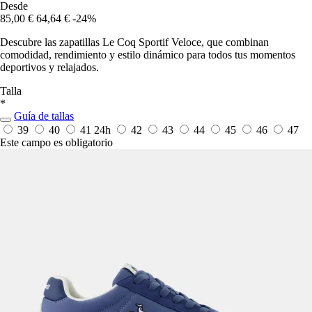
Desde
85,00 €
64,64 €
-24%
Descubre las zapatillas Le Coq Sportif Veloce, que combinan
comodidad, rendimiento y estilo dinámico para todos tus momentos
deportivos y relajados.
Talla
*
Guía de tallas
39
40
41
24h
42
43
44
45
46
47
Este campo es obligatorio