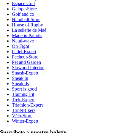
Espace Golf
Galope-Store
Golf and co
Handball-Store
House of Rugby
La sellerie de Maé
Made in Paradis
Nauti-wave
On-Fight
Padel-Expert
Pecheur-Store
Pet and Garden
Slowood Interior
Smash-Expert
Sneak'In
Sneakids
Sport is good
Training-Fit
Trek-Expert
Triathlon-Expert
TripNBikers
Vélo-Store
Winter-Expert
Suscríbete a nuestro boletín