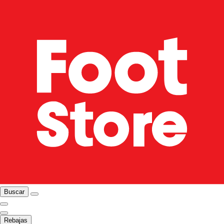
Buscar
Rebajas