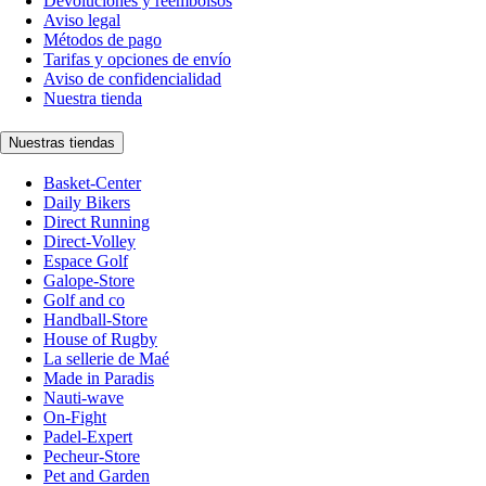
Devoluciones y reembolsos
Aviso legal
Métodos de pago
Tarifas y opciones de envío
Aviso de confidencialidad
Nuestra tienda
Nuestras tiendas
Basket-Center
Daily Bikers
Direct Running
Direct-Volley
Espace Golf
Galope-Store
Golf and co
Handball-Store
House of Rugby
La sellerie de Maé
Made in Paradis
Nauti-wave
On-Fight
Padel-Expert
Pecheur-Store
Pet and Garden