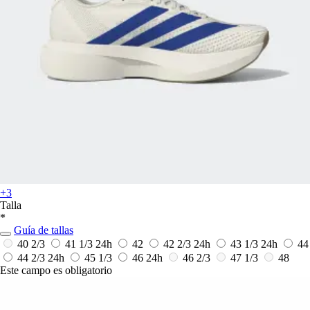
+3
Talla
*
Guía de tallas
40 2/3
41 1/3
24h
42
42 2/3
24h
43 1/3
24h
44
44 2/3
24h
45 1/3
46
24h
46 2/3
47 1/3
48
Este campo es obligatorio