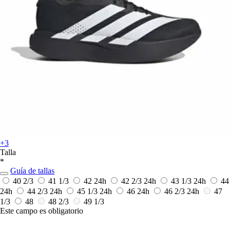
+3
Talla
*
Guía de tallas
40 2/3
41 1/3
42
24h
42 2/3
24h
43 1/3
24h
44
24h
44 2/3
24h
45 1/3
24h
46
24h
46 2/3
24h
47
1/3
48
48 2/3
49 1/3
Este campo es obligatorio