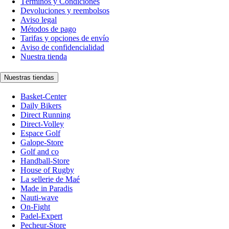
Términos y Condiciones
Devoluciones y reembolsos
Aviso legal
Métodos de pago
Tarifas y opciones de envío
Aviso de confidencialidad
Nuestra tienda
Nuestras tiendas
Basket-Center
Daily Bikers
Direct Running
Direct-Volley
Espace Golf
Galope-Store
Golf and co
Handball-Store
House of Rugby
La sellerie de Maé
Made in Paradis
Nauti-wave
On-Fight
Padel-Expert
Pecheur-Store