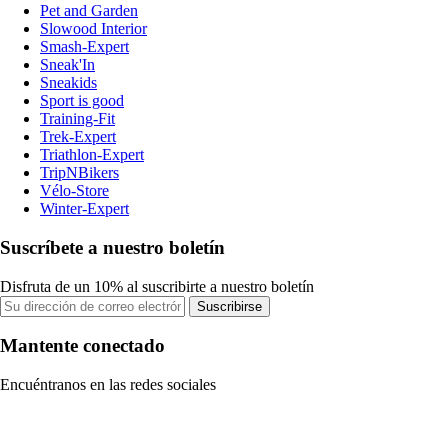
Pet and Garden
Slowood Interior
Smash-Expert
Sneak'In
Sneakids
Sport is good
Training-Fit
Trek-Expert
Triathlon-Expert
TripNBikers
Vélo-Store
Winter-Expert
Suscríbete a nuestro boletín
Disfruta de un 10% al suscribirte a nuestro boletín
Suscribirse
Mantente conectado
Encuéntranos en las redes sociales