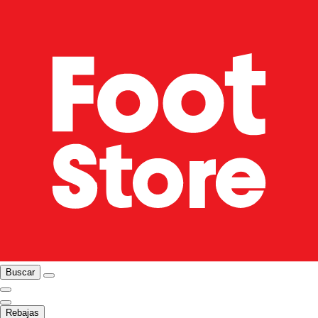
Buscar
Rebajas