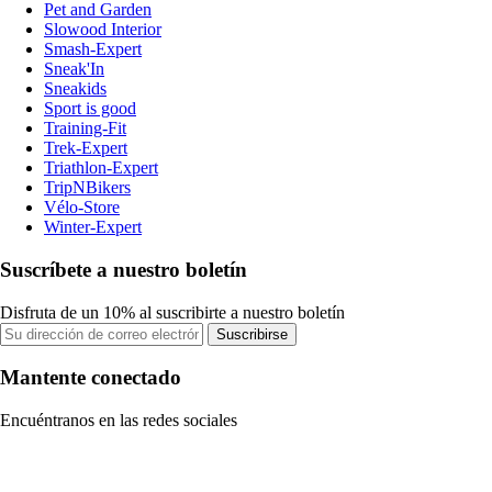
Pet and Garden
Slowood Interior
Smash-Expert
Sneak'In
Sneakids
Sport is good
Training-Fit
Trek-Expert
Triathlon-Expert
TripNBikers
Vélo-Store
Winter-Expert
Suscríbete a nuestro boletín
Disfruta de un 10% al suscribirte a nuestro boletín
Suscribirse
Mantente conectado
Encuéntranos en las redes sociales