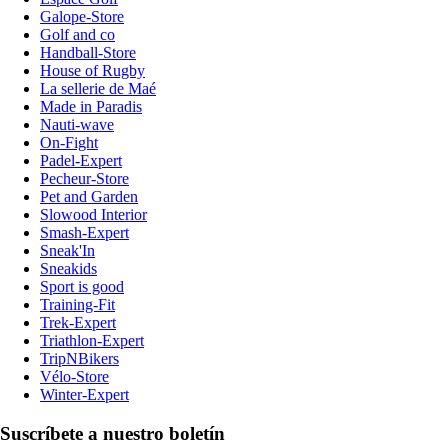
Galope-Store
Golf and co
Handball-Store
House of Rugby
La sellerie de Maé
Made in Paradis
Nauti-wave
On-Fight
Padel-Expert
Pecheur-Store
Pet and Garden
Slowood Interior
Smash-Expert
Sneak'In
Sneakids
Sport is good
Training-Fit
Trek-Expert
Triathlon-Expert
TripNBikers
Vélo-Store
Winter-Expert
Suscríbete a nuestro boletín