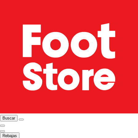
Buscar
Rebajas