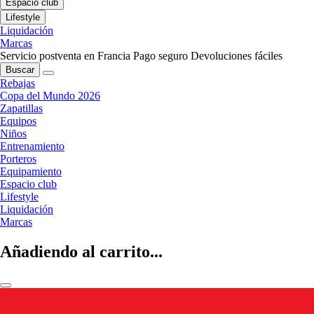
Espacio club
Lifestyle
Liquidación
Marcas
Servicio postventa en Francia
Pago seguro
Devoluciones fáciles
Buscar
Rebajas
Copa del Mundo 2026
Zapatillas
Equipos
Niños
Entrenamiento
Porteros
Equipamiento
Espacio club
Lifestyle
Liquidación
Marcas
Añadiendo al carrito...