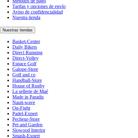
Métodos de pago
Tarifas y opciones de envío
Aviso de confidencialidad
Nuestra tienda
Nuestras tiendas
Basket-Center
Daily Bikers
Direct Running
Direct-Volley
Espace Golf
Galope-Store
Golf and co
Handball-Store
House of Rugby
La sellerie de Maé
Made in Paradis
Nauti-wave
On-Fight
Padel-Expert
Pecheur-Store
Pet and Garden
Slowood Interior
Smash-Expert