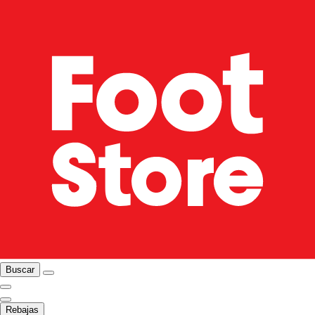
Buscar
Rebajas