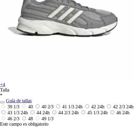
+4
Talla
*
Guía de tallas
39 1/3
40
40 2/3
41 1/3
24h
42
24h
42 2/3
24h
43 1/3
24h
44
24h
44 2/3
24h
45 1/3
24h
46
24h
46 2/3
48
49 1/3
Este campo es obligatorio