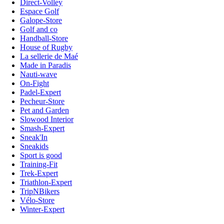
Direct-Volley
Espace Golf
Galope-Store
Golf and co
Handball-Store
House of Rugby
La sellerie de Maé
Made in Paradis
Nauti-wave
On-Fight
Padel-Expert
Pecheur-Store
Pet and Garden
Slowood Interior
Smash-Expert
Sneak'In
Sneakids
Sport is good
Training-Fit
Trek-Expert
Triathlon-Expert
TripNBikers
Vélo-Store
Winter-Expert