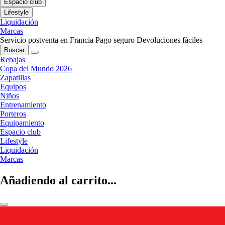
Espacio club
Lifestyle
Liquidación
Marcas
Servicio postventa en Francia
Pago seguro
Devoluciones fáciles
Buscar
Rebajas
Copa del Mundo 2026
Zapatillas
Equipos
Niños
Entrenamiento
Porteros
Equipamiento
Espacio club
Lifestyle
Liquidación
Marcas
Añadiendo al carrito...