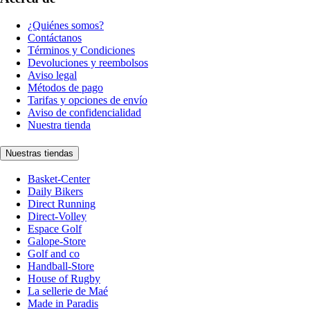
¿Quiénes somos?
Contáctanos
Términos y Condiciones
Devoluciones y reembolsos
Aviso legal
Métodos de pago
Tarifas y opciones de envío
Aviso de confidencialidad
Nuestra tienda
Nuestras tiendas
Basket-Center
Daily Bikers
Direct Running
Direct-Volley
Espace Golf
Galope-Store
Golf and co
Handball-Store
House of Rugby
La sellerie de Maé
Made in Paradis