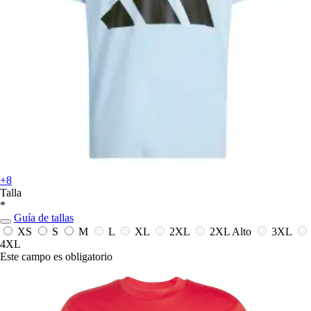
+8
Talla
*
Guía de tallas
XS
S
M
L
XL
2XL
2XL Alto
3XL
4XL
Este campo es obligatorio