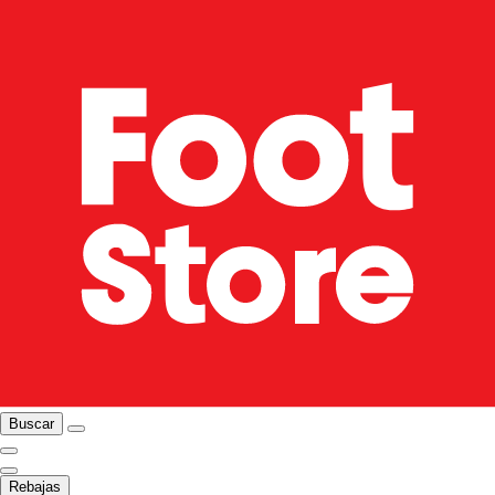
Buscar
Rebajas