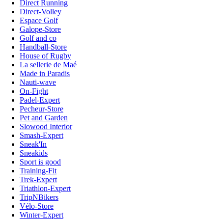
Direct Running
Direct-Volley
Espace Golf
Galope-Store
Golf and co
Handball-Store
House of Rugby
La sellerie de Maé
Made in Paradis
Nauti-wave
On-Fight
Padel-Expert
Pecheur-Store
Pet and Garden
Slowood Interior
Smash-Expert
Sneak'In
Sneakids
Sport is good
Training-Fit
Trek-Expert
Triathlon-Expert
TripNBikers
Vélo-Store
Winter-Expert