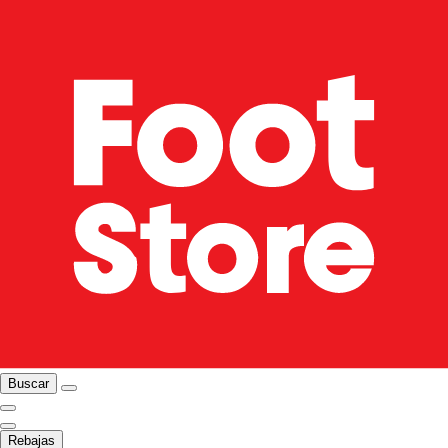
Buscar
Rebajas