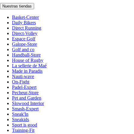
Nuestras tiendas
Basket-Center
Daily Bikers
Direct Running
Direct-Volley
Espace Golf
Galope-Store
Golf and co
Handball-Store
House of Rugby
La sellerie de Maé
Made in Paradis
Nauti-wave
On-Fight
Padel-Expert
Pecheur-Store
Pet and Garden
Slowood Interior
Smash-Expert
Sneak'In
Sneakids
Sport is good
Training-Fit