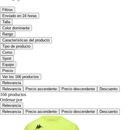
Filtros
Enviado en 24 horas
Talla
Color dominante
Rango
Características del producto
Tipo de producto
Como
Sport
Equipo
Precio
Ver los 166 productos
Relevancia
Relevancia
Precio ascendente
Precio descendente
Descuento
166 productos
Ordenar por
Relevancia
Relevancia
Precio ascendente
Precio descendente
Descuento