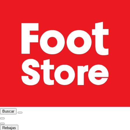
Buscar
Rebajas