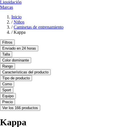
Liquidación
Marcas
Inicio
/
Niños
/
Camisetas de entrenamiento
/
Kappa
Filtros
Enviado en 24 horas
Talla
Color dominante
Rango
Características del producto
Tipo de producto
Como
Sport
Equipo
Precio
Ver los 166 productos
Kappa