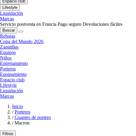
Espacio club
Lifestyle
Liquidación
Marcas
Servicio postventa en Francia
Pago seguro
Devoluciones fáciles
Buscar
Rebajas
Copa del Mundo 2026
Zapatillas
Equipos
Niños
Entrenamiento
Porteros
Equipamiento
Espacio club
Lifestyle
Liquidación
Marcas
Inicio
/
Porteros
/
Guantes de portero
/
Macron
Filtros