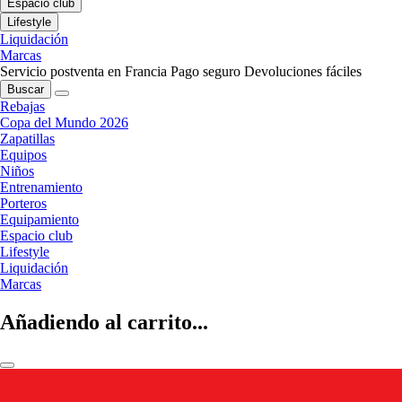
Espacio club
Lifestyle
Liquidación
Marcas
Servicio postventa en Francia
Pago seguro
Devoluciones fáciles
Buscar
Rebajas
Copa del Mundo 2026
Zapatillas
Equipos
Niños
Entrenamiento
Porteros
Equipamiento
Espacio club
Lifestyle
Liquidación
Marcas
Añadiendo al carrito...