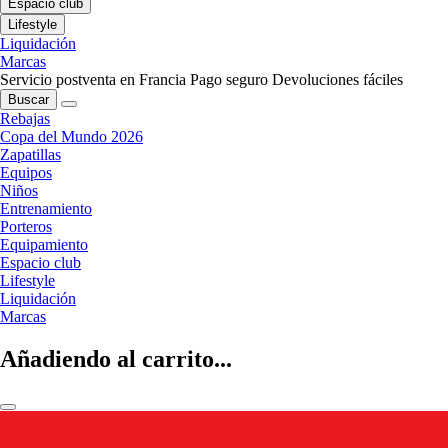
Espacio club
Lifestyle
Liquidación
Marcas
Servicio postventa en Francia
Pago seguro
Devoluciones fáciles
Buscar
Rebajas
Copa del Mundo 2026
Zapatillas
Equipos
Niños
Entrenamiento
Porteros
Equipamiento
Espacio club
Lifestyle
Liquidación
Marcas
Añadiendo al carrito...