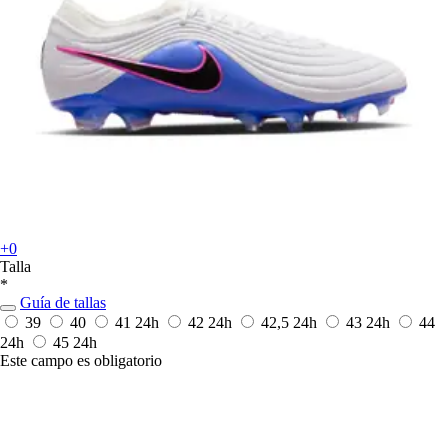
+0
Talla
*
Guía de tallas
39
40
41
24h
42
24h
42,5
24h
43
24h
44
24h
45
24h
Este campo es obligatorio