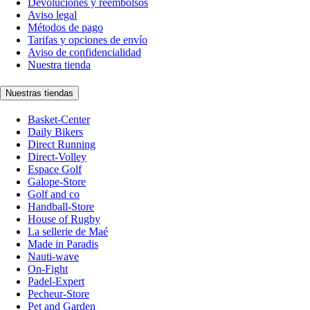
Devoluciones y reembolsos
Aviso legal
Métodos de pago
Tarifas y opciones de envío
Aviso de confidencialidad
Nuestra tienda
Nuestras tiendas
Basket-Center
Daily Bikers
Direct Running
Direct-Volley
Espace Golf
Galope-Store
Golf and co
Handball-Store
House of Rugby
La sellerie de Maé
Made in Paradis
Nauti-wave
On-Fight
Padel-Expert
Pecheur-Store
Pet and Garden