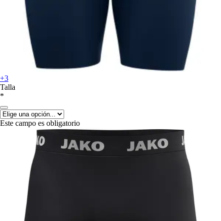
+3
Talla
*
Este campo es obligatorio