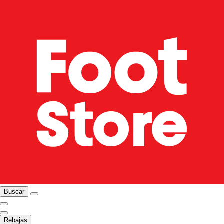
Buscar
Rebajas