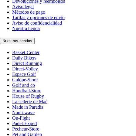
Devoluciones y reembolsos
Aviso legal
Métodos de pago
Tarifas y opciones de envío
Aviso de confidencialidad
Nuestra tienda
Nuestras tiendas
Basket-Center
Daily Bikers
Direct Running
Direct-Volley
Espace Golf
Galope-Store
Golf and co
Handball-Store
House of Rugby
La sellerie de Maé
Made in Paradis
Nauti-wave
On-Fight
Padel-Expert
Pecheur-Store
Pet and Garden