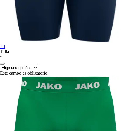
+3
Talla
*
Este campo es obligatorio