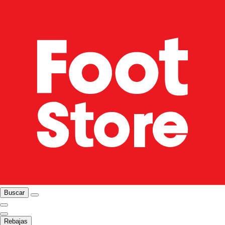
Buscar
Rebajas