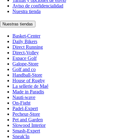
Tarifas y opciones de envío
Aviso de confidencialidad
Nuestra tienda
Nuestras tiendas
Basket-Center
Daily Bikers
Direct Running
Direct-Volley
Espace Golf
Galope-Store
Golf and co
Handball-Store
House of Rugby
La sellerie de Maé
Made in Paradis
Nauti-wave
On-Fight
Padel-Expert
Pecheur-Store
Pet and Garden
Slowood Interior
Smash-Expert
Sneak'In