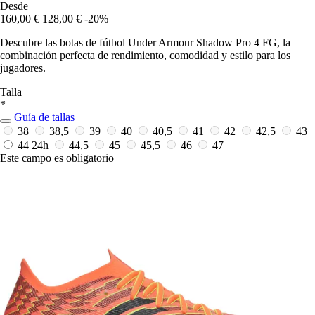
Desde
160,00 €
128,00 €
-20%
Descubre las botas de fútbol Under Armour Shadow Pro 4 FG, la
combinación perfecta de rendimiento, comodidad y estilo para los
jugadores.
Talla
*
Guía de tallas
38
38,5
39
40
40,5
41
42
42,5
43
44
24h
44,5
45
45,5
46
47
Este campo es obligatorio