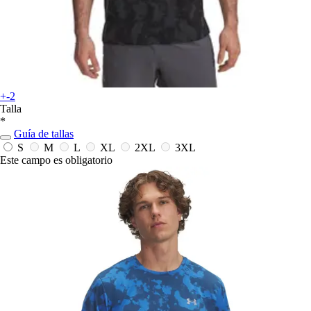
+-2
Talla
*
Guía de tallas
S
M
L
XL
2XL
3XL
Este campo es obligatorio