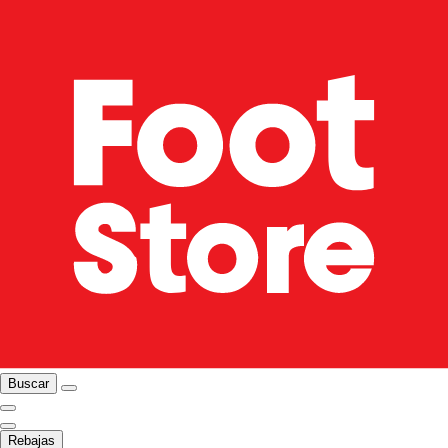
Buscar
Rebajas