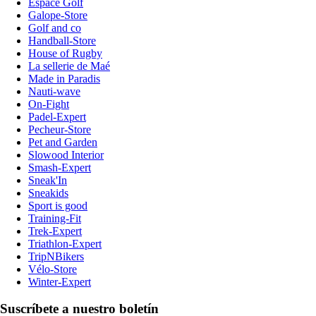
Espace Golf
Galope-Store
Golf and co
Handball-Store
House of Rugby
La sellerie de Maé
Made in Paradis
Nauti-wave
On-Fight
Padel-Expert
Pecheur-Store
Pet and Garden
Slowood Interior
Smash-Expert
Sneak'In
Sneakids
Sport is good
Training-Fit
Trek-Expert
Triathlon-Expert
TripNBikers
Vélo-Store
Winter-Expert
Suscríbete a nuestro boletín