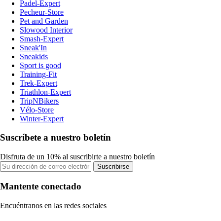
Padel-Expert
Pecheur-Store
Pet and Garden
Slowood Interior
Smash-Expert
Sneak'In
Sneakids
Sport is good
Training-Fit
Trek-Expert
Triathlon-Expert
TripNBikers
Vélo-Store
Winter-Expert
Suscríbete a nuestro boletín
Disfruta de un 10% al suscribirte a nuestro boletín
Suscribirse
Mantente conectado
Encuéntranos en las redes sociales