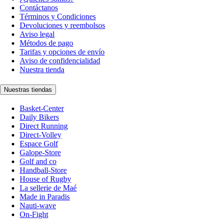
Contáctanos
Términos y Condiciones
Devoluciones y reembolsos
Aviso legal
Métodos de pago
Tarifas y opciones de envío
Aviso de confidencialidad
Nuestra tienda
Nuestras tiendas
Basket-Center
Daily Bikers
Direct Running
Direct-Volley
Espace Golf
Galope-Store
Golf and co
Handball-Store
House of Rugby
La sellerie de Maé
Made in Paradis
Nauti-wave
On-Fight