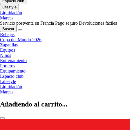
Espacio club
Lifestyle
Liquidación
Marcas
Servicio postventa en Francia
Pago seguro
Devoluciones fáciles
Buscar
Rebajas
Copa del Mundo 2026
Zapatillas
Equipos
Niños
Entrenamiento
Porteros
Equipamiento
Espacio club
Lifestyle
Liquidación
Marcas
Añadiendo al carrito...