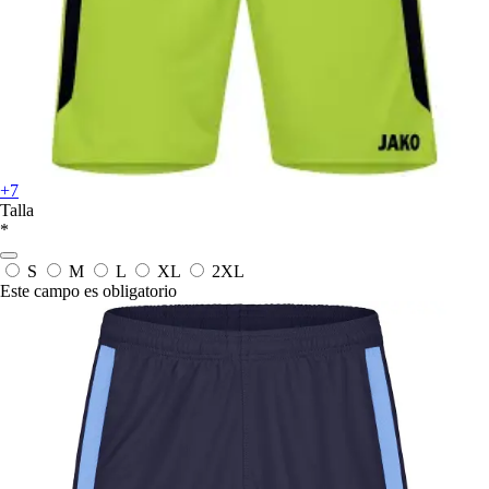
+7
Talla
*
S
M
L
XL
2XL
Este campo es obligatorio