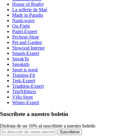
House of Rugby
La sellerie de Maé
Made in Paradis
Nauti-wave
On-Fight
Padel-Expert
Pecheur-Store
Pet and Garden
Slowood Interior
Smash-Expert
Sneak'In
Sneakids
Sport is good
Training-Fit
Trek-Expert
Triathlon-Expert
TripNBikers
Vélo-Store
Winter-Expert
Suscríbete a nuestro boletín
Disfruta de un 10% al suscribirte a nuestro boletín
Suscribirse