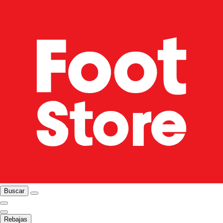
Buscar
Rebajas