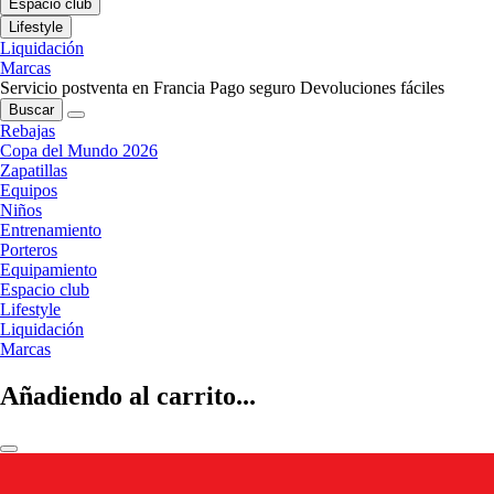
Espacio club
Lifestyle
Liquidación
Marcas
Servicio postventa en Francia
Pago seguro
Devoluciones fáciles
Buscar
Rebajas
Copa del Mundo 2026
Zapatillas
Equipos
Niños
Entrenamiento
Porteros
Equipamiento
Espacio club
Lifestyle
Liquidación
Marcas
Añadiendo al carrito...