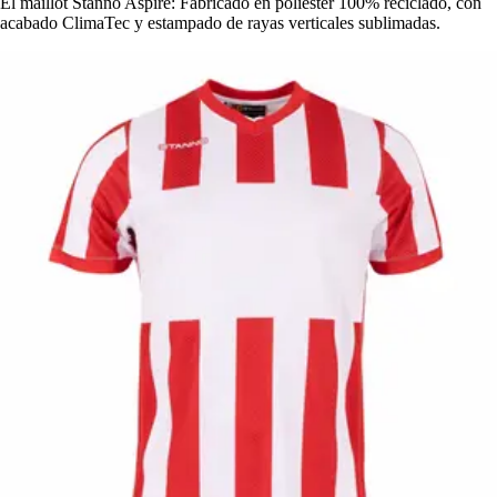
El maillot Stanno Aspire: Fabricado en poliéster 100% reciclado, con
acabado ClimaTec y estampado de rayas verticales sublimadas.