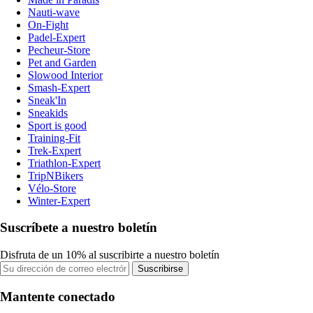
Nauti-wave
On-Fight
Padel-Expert
Pecheur-Store
Pet and Garden
Slowood Interior
Smash-Expert
Sneak'In
Sneakids
Sport is good
Training-Fit
Trek-Expert
Triathlon-Expert
TripNBikers
Vélo-Store
Winter-Expert
Suscríbete a nuestro boletín
Disfruta de un 10% al suscribirte a nuestro boletín
Suscribirse
Mantente conectado