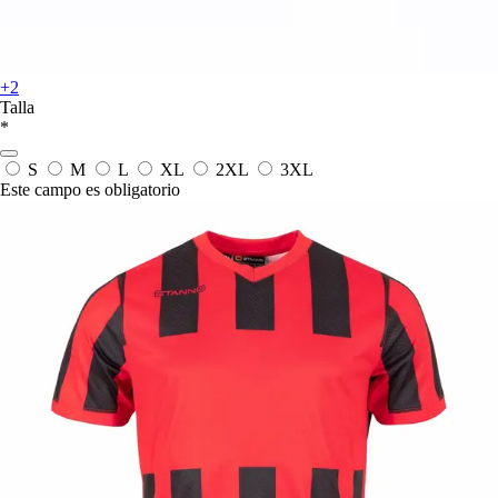
+2
Talla
*
S
M
L
XL
2XL
3XL
Este campo es obligatorio