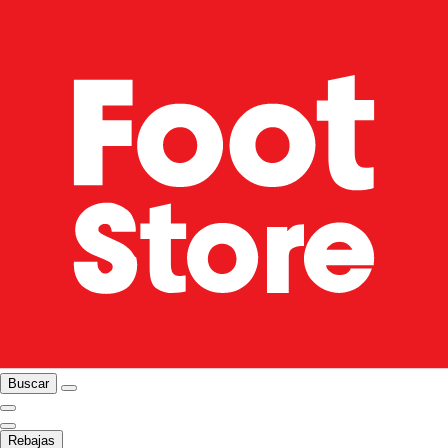
Buscar
Rebajas